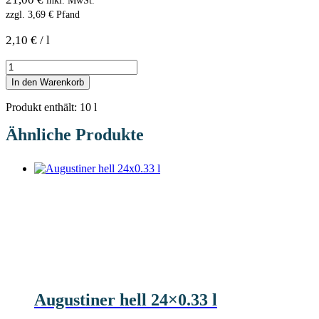
inkl. MwSt.
zzgl.
3,69
€
Pfand
2,10
€
/
l
In den Warenkorb
Produkt enthält: 10
l
Ähnliche Produkte
Augustiner hell 24×0.33 l