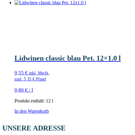
Lidwinen classic blau Pet. 12×1.0 l
9,55
€
inkl. MwSt.
zzgl.
5,35
€
Pfand
0,80
€
/
l
Produkt enthält: 12
l
In den Warenkorb
UNSERE ADRESSE