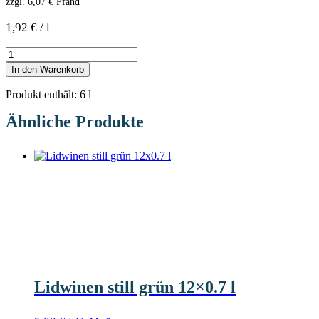
zzgl.
6,07
€
Pfand
1,92
€
/
l
In den Warenkorb
Produkt enthält: 6
l
Ähnliche Produkte
Lidwinen still grün 12×0.7 l